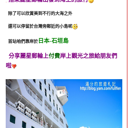
除了可以欣賞美到不行的大海之外
還可以停留於台灣旁鄰近的小島呢
日本-石垣島
首站咱們靠岸於
分享麗星郵輪上
付費
岸上觀光之旅給朋友們
啦