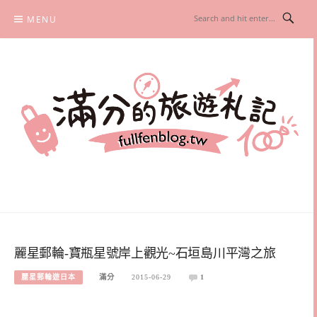
Skip
MENU
to
content
滿分的旅遊札記
國內外旅遊|情侶約會景點|美拍玩樂
麗星郵輪-寶瓶星號岸上觀光~石垣島川平灣之旅
麗星郵輪遊日本
滿分
2015-06-29
1