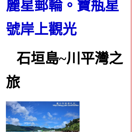
麗星郵輪。寶瓶星
號岸上觀光
石垣島~川平灣之
旅