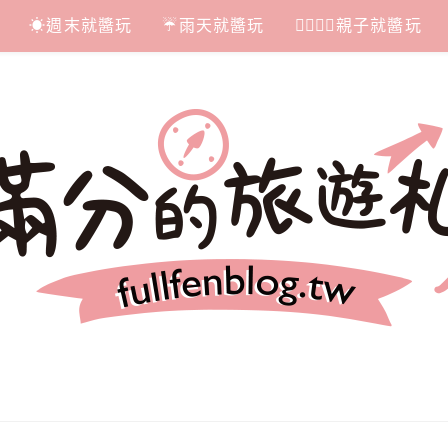
☀週末就醬玩
☔雨天就醬玩
👩‍❤‍💋‍👨親子就醬玩
札記