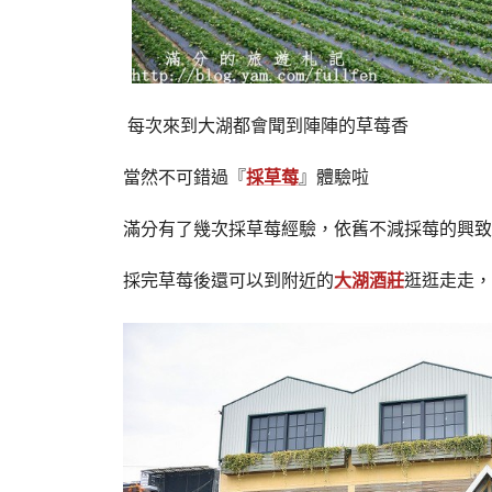
每次來到大湖都會聞到陣陣的草莓香
當然不可錯過『
採草莓
』體驗啦
滿分有了幾次採草莓經驗，依舊不減採莓的興致
採完草莓後還可以到附近的
大湖酒莊
逛逛走走，