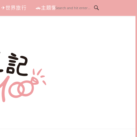
✈世界旅行
🚗主題懶人包