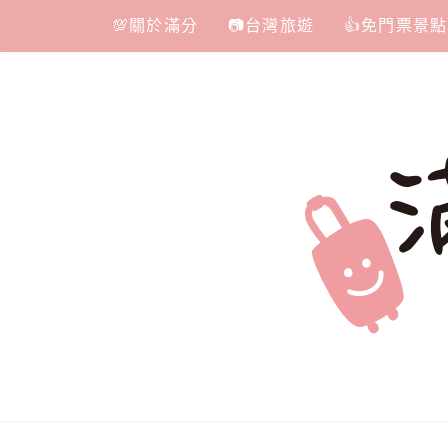
Skip
💯關於滿分
📷台灣旅遊
👍免門票景點
to
content
滿分的旅遊
國內外旅遊|情侶約會景點|美拍玩樂