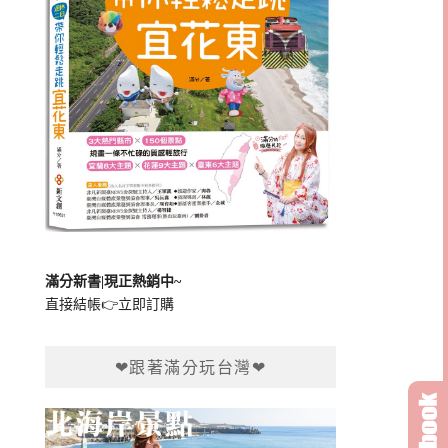
滿分新書|現正熱銷中~
直接結帳👉
立即訂購
❤跟著滿分玩台灣❤