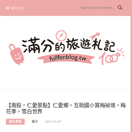
Skip
MENU
to
content
滿分的旅遊札記
國內外旅遊|情侶約會景點|美拍玩樂
【南投。仁愛景點】仁愛鄉。互助國小賞梅祕境。梅
花季。雪白世界
南投景點
滿分
2015-01-07