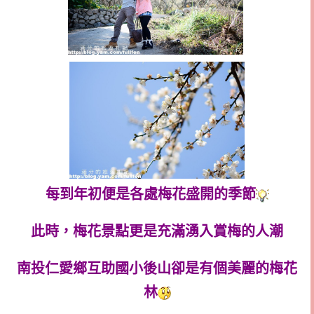
每到年初便是各處梅花盛開的季節
此時，梅花景點更是充滿湧入賞梅的人潮
南投仁愛鄉互助國小後山卻是有個美麗的梅花
林