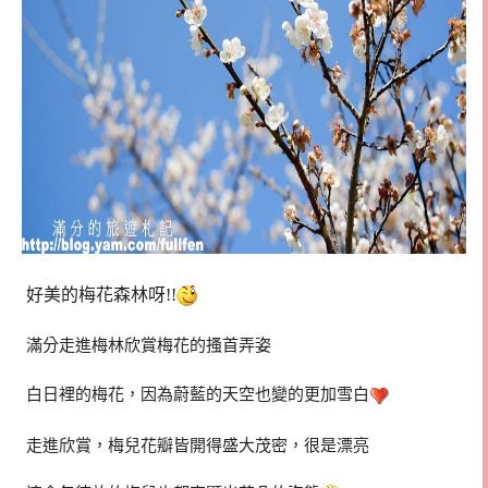
好美的梅花森林呀!!
滿分走進梅林欣賞梅花的搔首弄姿
白日裡的梅花，因為蔚藍的天空也變的更加雪白
走進欣賞，梅兒花瓣皆開得盛大茂密，很是漂亮