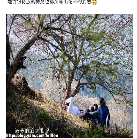
連含包待放的梅兒也都突顯出花朵的姿態