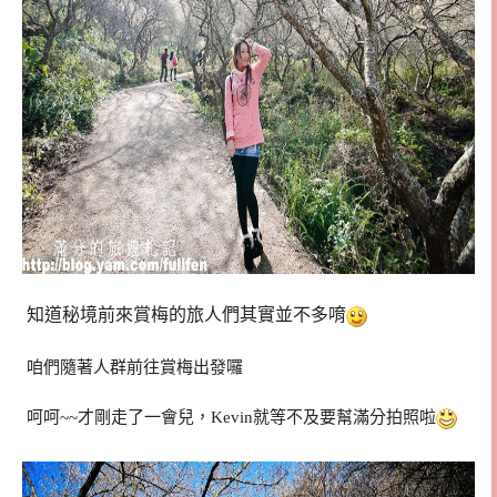
知道秘境前來賞梅的旅人們其實並不多唷
咱們隨著人群前往賞梅出發囉
呵呵~~才剛走了一會兒，Kevin就等不及要幫滿分拍照啦