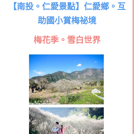
【南投。仁愛景點】仁愛鄉。互
助國小賞梅祕境
梅花季。雪白世界