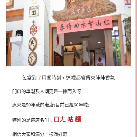
每當到了用餐時刻，這裡都會傳來陣陣香氣
門口的車潮及人潮更是一擁而入呀
原來是50年載的老店(目前已經60年啦)
口ㄤ 咕 麵
特別的是這店名叫：
相信大家和滿分一樣滴好奇