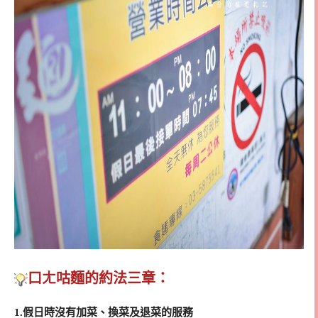
口ㄤ咕麵的約法三章：
1.假日時沒有加菜、換菜及退菜的服務