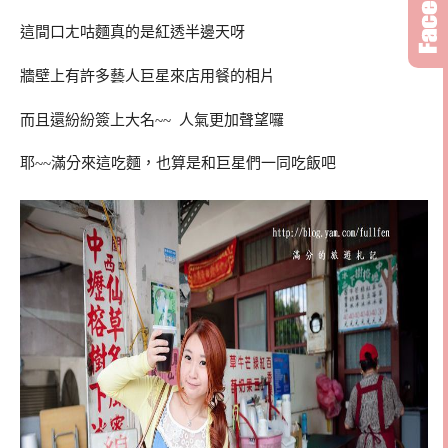
這間口ㄤ咕麵真的是紅透半邊天呀
牆壁上有許多藝人巨星來店用餐的相片
而且還紛紛簽上大名~~ 人氣更加聲望囉
耶~~滿分來這吃麵，也算是和巨星們一同吃飯吧