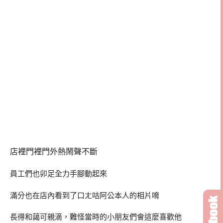
店裡門裡門外熱鬧聲不斷
員工們也卯足全力手腳動起來
滿分也在店內看到了口ㄤ咕阿公本人的相片唷
長得和藹可親滴，難怪當時的小朋友們會這麼喜歡他