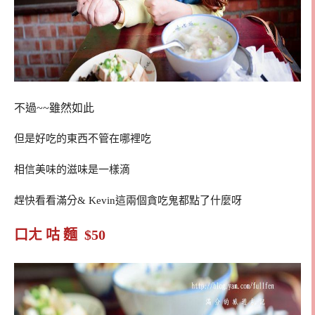
不過~~雖然如此
但是好吃的東西不管在哪裡吃
相信美味的滋味是一樣滴
趕快看看滿分& Kevin這兩個貪吃鬼都點了什麼呀
口ㄤ 咕 麵 $50