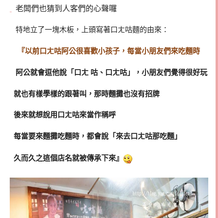
老闆們也猜到人客們的心聲囉
特地立了一塊木板，上頭寫著口ㄤ咕麵的由來：
『以前口ㄤ咕阿公很喜歡小孩子，每當小朋友們來吃麵時
阿公就會逗他說「口ㄤ 咕、口ㄤ咕」，小朋友們覺得很好玩
就也有樣學樣的跟著叫，那時麵攤也沒有招牌
後來就想說用口ㄤ咕來當作稱呼
每當要來麵攤吃麵時，都會說「來去口ㄤ咕那吃麵」
久而久之這個店名就被傳承下來』