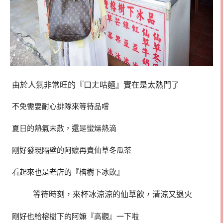
由於人氣非常旺的『口ㄤ咕麵』實在是太熱門了
不免需要耐心排隊來等待品嚐
夏日的熱氣未散，還是蠻燥熱滴
剛好發現隔壁的阿嬤再賣仙草冬瓜茶
看起來也是老店的『榕樹下冰飲』
等待時刻，來杯冰涼涼的仙草飲，清涼又退火
剛好也給榕樹下的阿嫲『高觀』一下啦