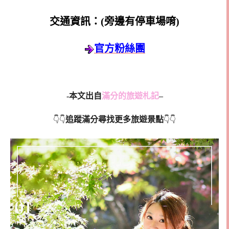
交通資訊：(旁邊有停車場唷)
官方粉絲團
-本文出自
滿分的旅遊札記
–
追蹤滿分尋找更多旅遊景點
👇👇
👇👇