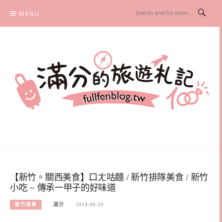
Skip
MENU
to
content
滿分的旅遊札記
國內外旅遊|情侶約會景點|美拍玩樂
【新竹。關西美食】口ㄤ咕麵 / 新竹排隊美食 / 新竹
小吃 ~ 傳承一甲子的好味道
新竹美食
滿分
2014-09-29