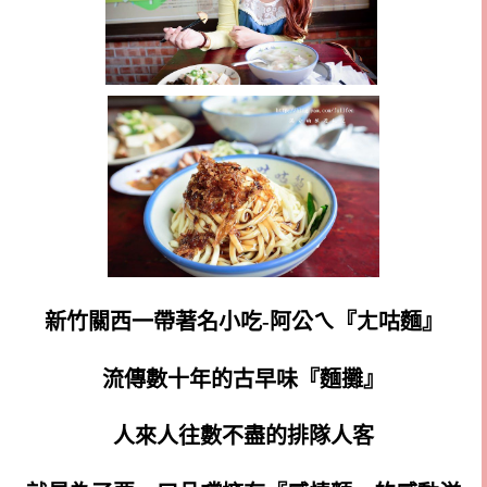
新竹關西一帶著名小吃-阿公ㄟ『ㄤ咕麵』
流傳數十年的古早味『麵攤』
人來人往數不盡的排隊人客