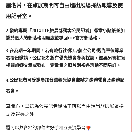
屬名片，在旅展期間可自由進出展場採訪報導及使
用記者室。
2.發給專屬「2014 ITF旅展部落客公民記者」標章小貼紙並加
掛於個人的部落格明顯處並導回ITF官方部落格。
3.在為期一年期間，若有旅行社/飯店/航空公司/觀光單位等業
者提出邀請，公民記者將有優先機會參與採訪，如果另需撰寫
相關旅遊文章或發布一定數量之照片則視各活動不同另訂。
4.公民記者可受邀參加台灣觀光協會舉辦之媒體餐會及媒體記
者會。
真開心，當選為公民記者後除了可以自由進出旅展展區採
訪及報導之外
還可以與各地的部落客好手相互交流學習