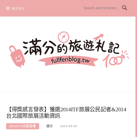
Skip
MENU
to
content
滿分的旅遊札記
國內外旅遊|情侶約會景點|美拍玩樂
【得獎感言發表】獲選2014ITF旅展公民記者&2014
台北國際旅展活動資訊
2014ITF公民記者
滿分
2014-09-05