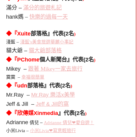
滿分 –
滿分的旅遊札記
hank
媽 –
快樂的過每一天
◆『Xuite
部落格』代表(2
名
)
淺藍 –
淺藍's
美食旅遊華麗小事記
貓大爺 –
貓大爺部落格
◆『PChome
個人新聞台』代表(2
名
)
Mikey –
跟著 Mikey一家去旅行
霙霙 –
幸福很簡單
◆『udn
部落格』代表(2
名
)
Mr.Ray –
Mr.Ray 樂活x美學
Jeff & Jill –
Jeff & Jill的窩
◆『欣傳媒Xinmedia
』代表(2
名
)
Adrianne
倩兒 –
Adrianne 倩兒❤愛自遊！
小米Livia –
小米Livia❤寫意輕旅行