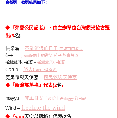
合徵選，徵選結果如下：
◆『榮譽公民記者』，由主辦單位台灣觀光協會選
出(5
名)
快樂雲 –
不能流浪的日子,
在城市中發呆
萍子 –
upssmile向上的微笑 萍子 旅食設影
老爺爺與小老婆 –
老爺爺與小老婆
Carrie –
旅人Carrie
愛漫遊
魔鬼甄與天使嘉 –
魔鬼甄與天使嘉
◆『新浪部落格』代表(2
名
)
mayyu –
非單身女子&
哈士奇doggy狗日記
freelike the wind
Wind –
◆『yam
天空部落格』代表(2
名
)