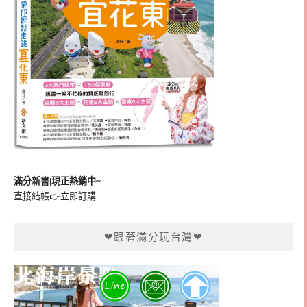
滿分新書|現正熱銷中~
直接結帳👉
立即訂購
❤跟著滿分玩台灣❤