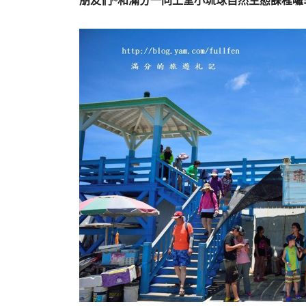
朋友們~和滿分一同上堂小琉球自然生態課程囉!