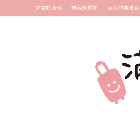
Skip
💯關於滿分
📷台灣旅遊
👍免門票景點
to
content
滿分的旅遊
國內外旅遊|情侶約會景點|美拍玩樂