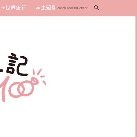
✈世界旅行
🚗主題懶人包