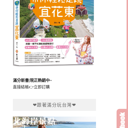
滿分新書|現正熱銷中~
直接結帳👉
立即訂購
❤跟著滿分玩台灣❤