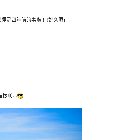
四年前的事啦!! (好久囉)
這樣滴…