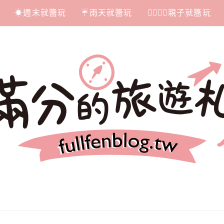
☀週末就醬玩
☔雨天就醬玩
👩‍❤‍💋‍👨親子就醬玩
札記