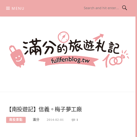
Skip
MENU
to
content
滿分的旅遊札記
國內外旅遊|情侶約會景點|美拍玩樂
【南投遊記】信義。梅子夢工廠
南投景點
滿分
2014-02-01
1