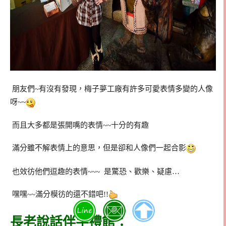
朋友們~有沒有發現，梅子夢工廠有許多可愛表情多變的人像
呀~~
而且大多都是張開嘴的表情~~十分的有趣
滿分雖不解表情上的意思，但是卻和人像們一起合影
也效彷他們逗趣的表情~~~ 是驚恐、歡樂、疑慮…
嘿嘿~~滿分模彷的還不錯吧!!
長老說話伴手禮館：