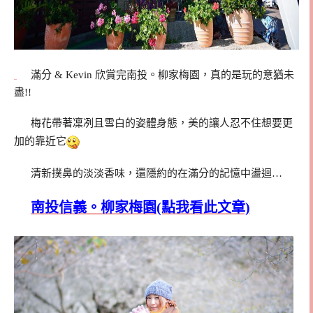
滿分 & Kevin 欣賞完南投。柳家梅園，真的是玩的意猶未
盡!!
梅花帶著凜冽且雪白的姿體身態，美的讓人忍不住想要更
加的靠近它
清新撲鼻的淡淡香味，還隱約的在滿分的記憶中盪迴…
南投信義。柳家梅園(點我看此文章)