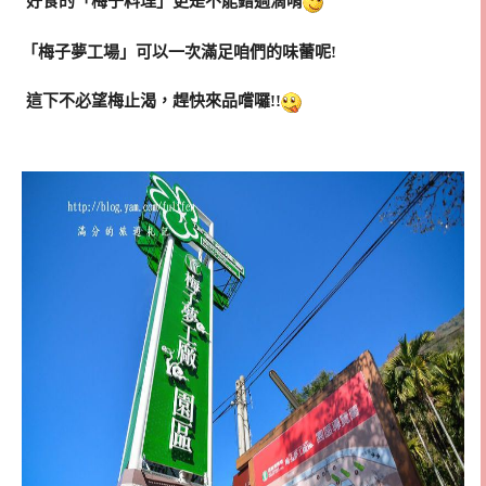
好食的「梅子料理」更是不能錯過滴唷
「梅子夢工場」可以一次滿足咱們的味蕾呢!
這下不必望梅止渴，趕快來品嚐囉!!