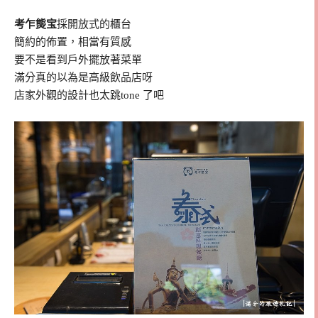
考乍熋宝
採開放式的櫃台
簡約的佈置，相當有質感
要不是看到戶外擺放著菜單
滿分真的以為是高級飲品店呀
店家外觀的設計也太跳tone 了吧