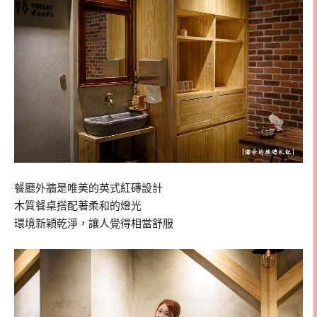
餐廳外牆是唯美的英式紅磚設計
木質餐桌搭配著柔和的燈光
環境新穎乾淨，讓人覺得相當舒服