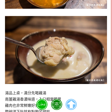
湯品上桌，滿分先喝雞湯
南薑雞湯香濃味道，入口相當暖胃
雞肉也非常鮮嫩好食呢
整碗湯下肚就有點飽足感啦