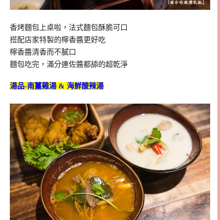
香烤麵包上桌啦，法式麵包酥脆可口
搭配店家特製的檸香醬更好吃
檸香醬清香而不膩口
麵包吃完，滿分連佐醬都舔的超乾淨
湯品-南薑雞湯 & 海鮮酸辣湯