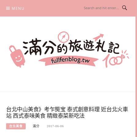
Skip
MENU
to
content
滿分的旅遊札記
國內外旅遊|情侶約會景點|美拍玩樂
台北中山美食》考乍熋宝 泰式創意料理 近台北火車
站 西式泰味美食 精緻泰菜新吃法
台北美食
滿分
2017-06-06