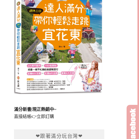
滿分新書|現正熱銷中~
直接結帳👉
立即訂購
❤跟著滿分玩台灣❤