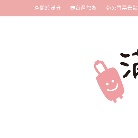
Skip
💯關於滿分
📷台灣旅遊
👍免門票景點
to
content
滿分的旅遊
國內外旅遊|情侶約會景點|美拍玩樂