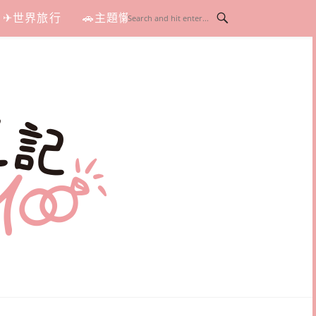
✈世界旅行
🚗主題懶人包