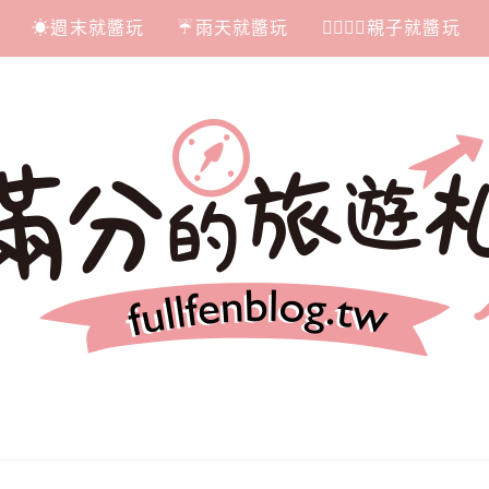
☀週末就醬玩
☔雨天就醬玩
👩‍❤‍💋‍👨親子就醬玩
札記