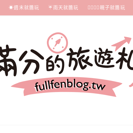
☀週末就醬玩
☔雨天就醬玩
👩‍❤‍💋‍👨親子就醬玩
札記