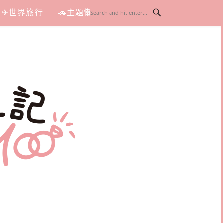
✈世界旅行
🚗主題懶人包