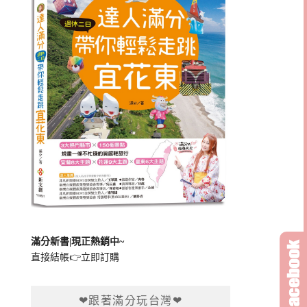
滿分新書|現正熱銷中~
直接結帳👉
立即訂購
❤跟著滿分玩台灣❤