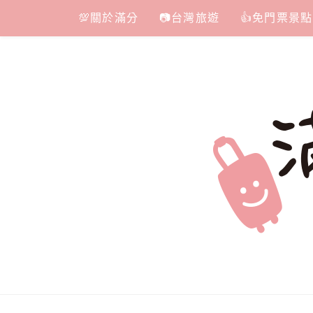
Skip
💯關於滿分
📷台灣旅遊
👍免門票景點
to
content
滿分的旅遊
國內外旅遊|情侶約會景點|美拍玩樂