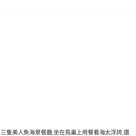
菜單.三隻美人魚海景餐廳,坐在鳥巢上用餐看海太浮誇,還