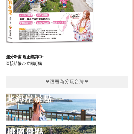
滿分新書|現正熱銷中~
直接結帳👉
立即訂購
❤跟著滿分玩台灣❤