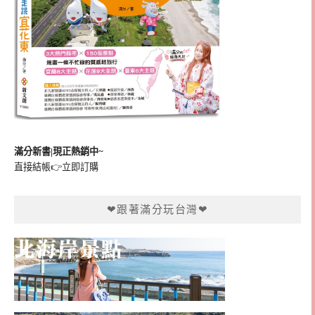
滿分新書|現正熱銷中~
直接結帳👉
立即訂購
❤跟著滿分玩台灣❤