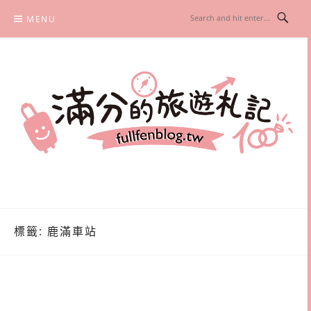
Skip
MENU
to
content
滿分的旅遊札記
國內外旅遊|情侶約會景點|美拍玩樂
標籤:
鹿滿車站