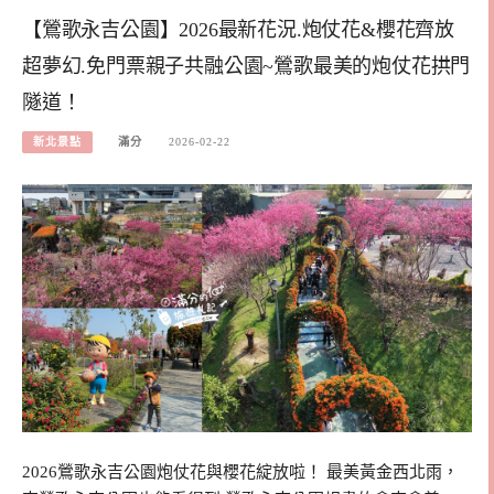
【鶯歌永吉公園】2026最新花況.炮仗花&櫻花齊放
超夢幻.免門票親子共融公園~鶯歌最美的炮仗花拱門
隧道！
新北景點
滿分
2026-02-22
2026鶯歌永吉公園炮仗花與櫻花綻放啦！ 最美黃金西北雨，