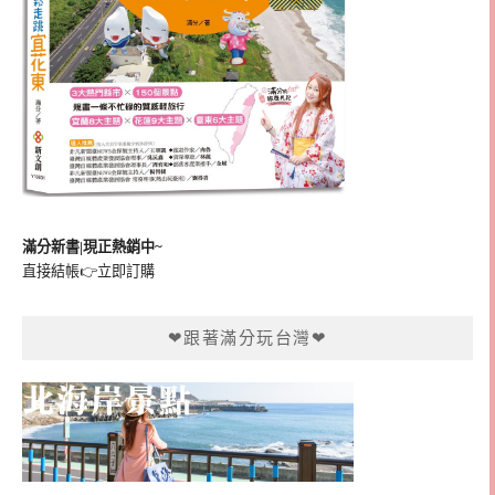
滿分新書|現正熱銷中~
直接結帳👉
立即訂購
❤跟著滿分玩台灣❤