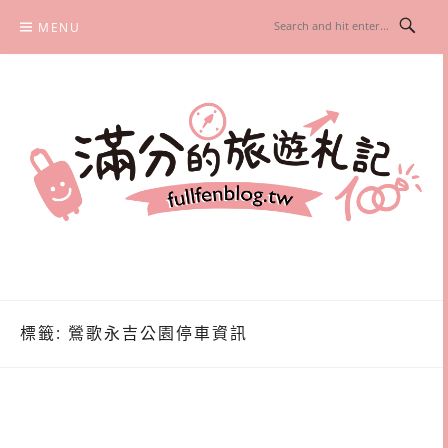
Skip
MENU
to
content
滿分的旅遊札記
國內外旅遊|情侶約會景點|美拍玩樂
標籤:
鶯歌永吉公園停車資訊