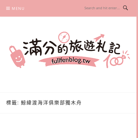
Skip
MENU
to
content
滿分的旅遊札記
國內外旅遊|情侶約會景點|美拍玩樂
標籤:
鯨緯渡海洋俱樂部獨木舟