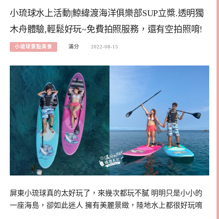
小琉球水上活動|鯨緯渡海洋俱樂部SUP立槳.透明獨
木舟體驗,輕鬆好玩~免費拍照服務，還有空拍照唷!
小琉球景點美食
滿分
2022-08-15
屏東小琉球真的太好玩了，來幾次都玩不膩 明明只是小小的
一座海島，卻如此迷人 擁有美麗景緻，陸地水上都很好玩唷
…