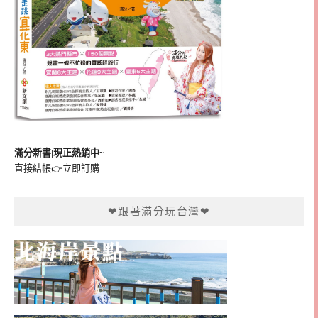
滿分新書|現正熱銷中~
直接結帳👉
立即訂購
❤跟著滿分玩台灣❤