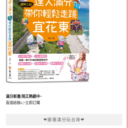
滿分新書|現正熱銷中~
直接結帳👉
立即訂購
❤跟著滿分玩台灣❤