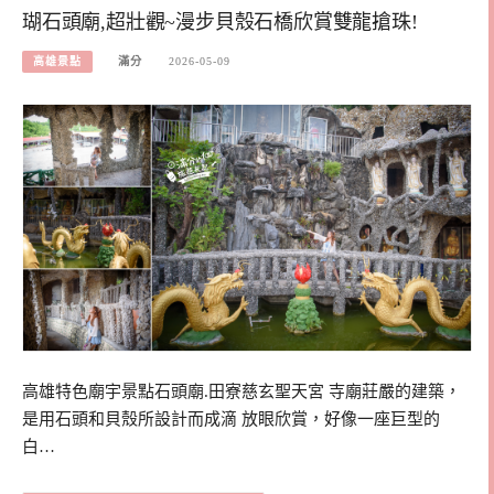
瑚石頭廟,超壯觀~漫步貝殼石橋欣賞雙龍搶珠!
高雄景點
滿分
2026-05-09
高雄特色廟宇景點石頭廟.田寮慈玄聖天宮 寺廟莊嚴的建築，
是用石頭和貝殼所設計而成滴 放眼欣賞，好像一座巨型的
白…