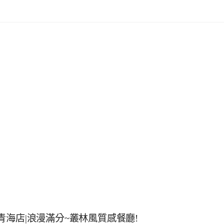
高雄青海店|浪漫滿分~叢林風質感餐廳!