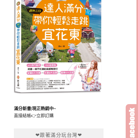
滿分新書|現正熱銷中~
直接結帳👉
立即訂購
❤跟著滿分玩台灣❤