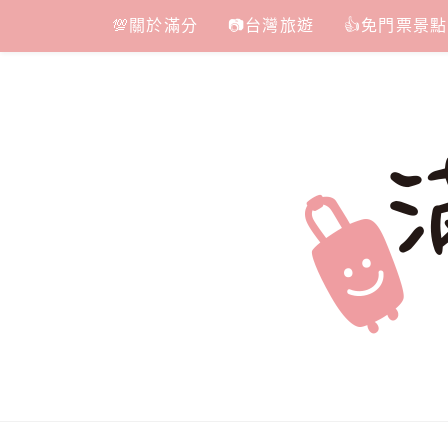
Skip
💯關於滿分
📷台灣旅遊
👍免門票景點
to
content
滿分的旅遊
國內外旅遊|情侶約會景點|美拍玩樂