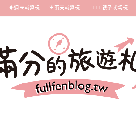
☀週末就醬玩
☔雨天就醬玩
👩‍❤‍💋‍👨親子就醬玩
札記