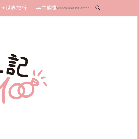
✈世界旅行
🚗主題懶人包