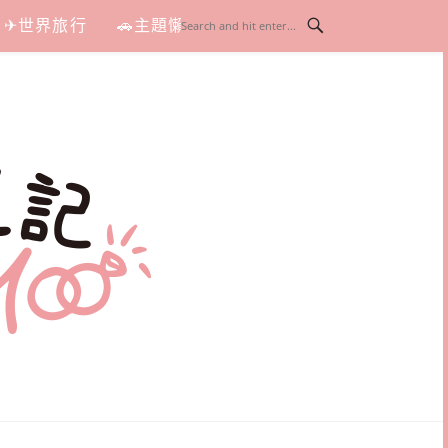
✈世界旅行
🚗主題懶人包