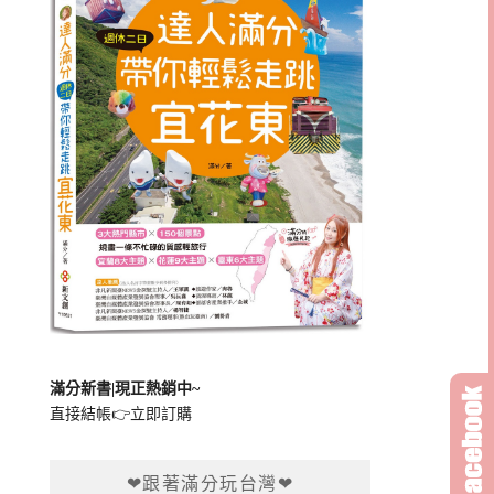
滿分新書|現正熱銷中~
直接結帳👉
立即訂購
❤跟著滿分玩台灣❤