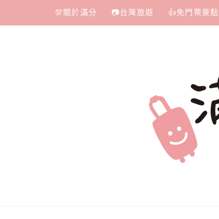
Skip
💯關於滿分
📷台灣旅遊
👍免門票景點
to
content
滿分的旅遊
國內外旅遊|情侶約會景點|美拍玩樂