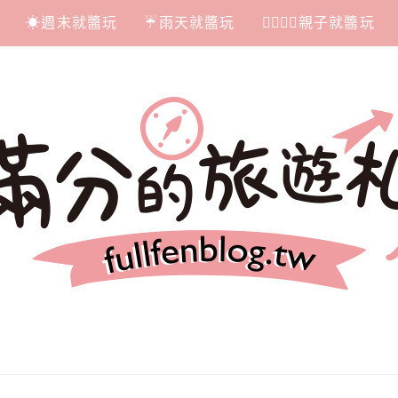
☀週末就醬玩
☔雨天就醬玩
👩‍❤‍💋‍👨親子就醬玩
札記