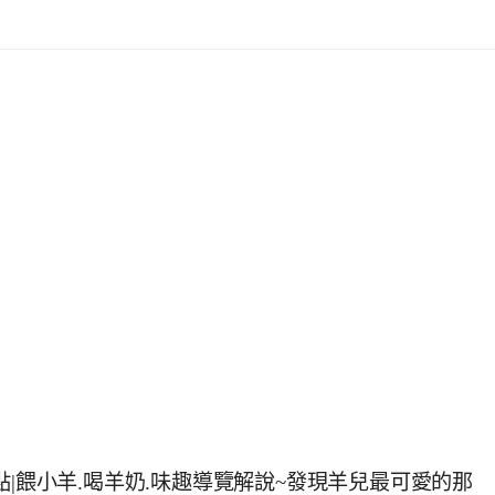
點|餵小羊.喝羊奶.味趣導覽解說~發現羊兒最可愛的那