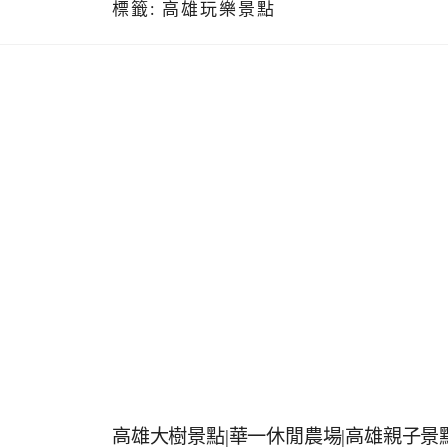
標籤:
高雄玩樂景點
高雄大樹景點|華一休閒農場|高雄親子景