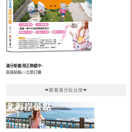
滿分新書|現正熱銷中~
直接結帳👉
立即訂購
❤跟著滿分玩台灣❤