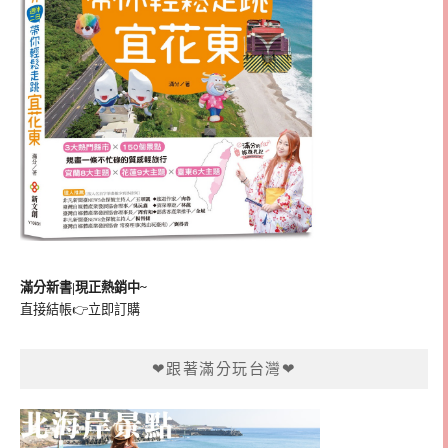
滿分新書|現正熱銷中~
直接結帳👉
立即訂購
❤跟著滿分玩台灣❤