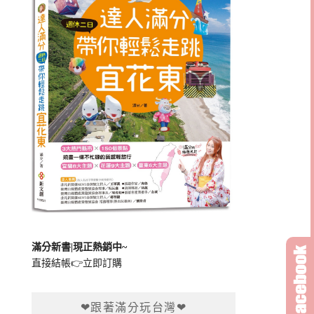
滿分新書|現正熱銷中~
直接結帳👉
立即訂購
❤跟著滿分玩台灣❤