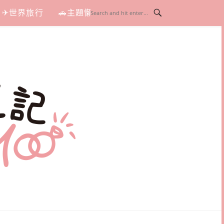
✈世界旅行
🚗主題懶人包