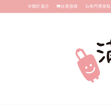
Skip
💯關於滿分
📷台灣旅遊
👍免門票景點
to
content
滿分的旅遊
國內外旅遊|情侶約會景點|美拍玩樂