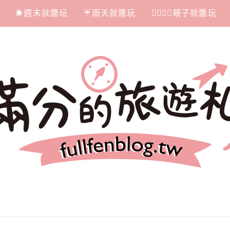
☀週末就醬玩
☔雨天就醬玩
👩‍❤‍💋‍👨親子就醬玩
札記