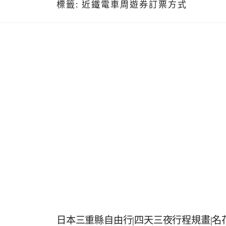
標籤:
近鐵電車周遊券訂票方式
日本三重縣自由行|四天三夜行程規畫|名