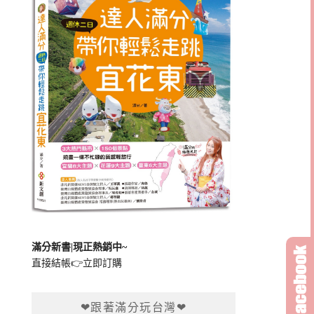
滿分新書|現正熱銷中~
直接結帳👉
立即訂購
❤跟著滿分玩台灣❤