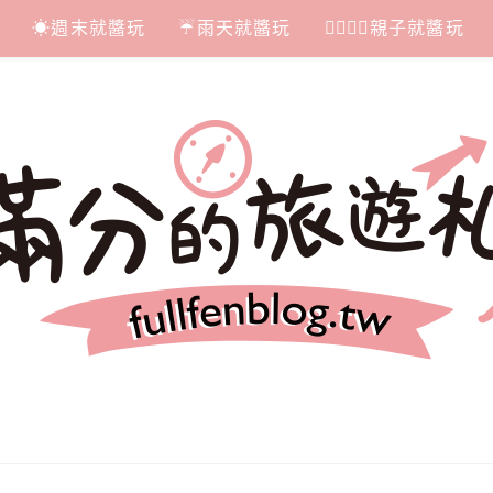
☀週末就醬玩
☔雨天就醬玩
👩‍❤‍💋‍👨親子就醬玩
札記