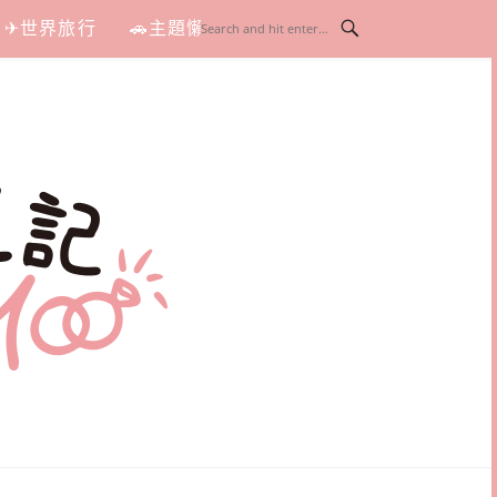
✈世界旅行
🚗主題懶人包