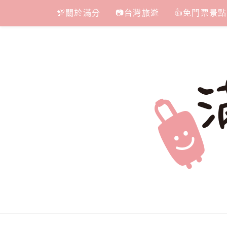
Skip
💯關於滿分
📷台灣旅遊
👍免門票景點
to
content
滿分的旅遊
國內外旅遊|情侶約會景點|美拍玩樂