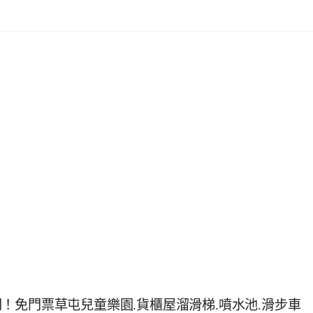
！免門票草屯兒童樂園.貨櫃屋溜滑梯.噴水池.滑步車