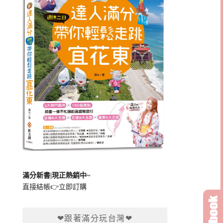
滿分新書|現正熱銷中~
直接結帳👉
立即訂購
❤跟著滿分玩台灣❤