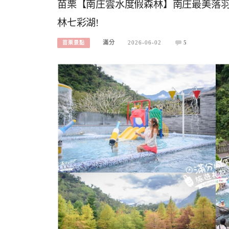
苗栗【南庄雲水度假森林】南庄最美落羽松
林七彩湖!
滿分
2026-06-02
5
苗栗景點