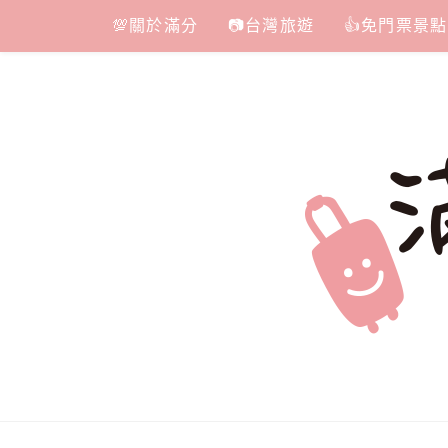
Skip
💯關於滿分
📷台灣旅遊
👍免門票景點
to
content
滿分的旅遊
國內外旅遊|情侶約會景點|美拍玩樂