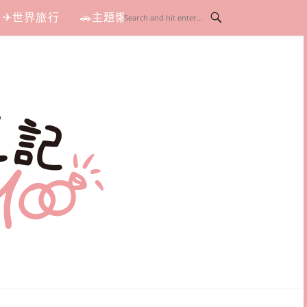
✈世界旅行
🚗主題懶人包