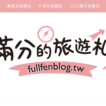
☀週末就醬玩
☔雨天就醬玩
👩‍❤‍💋‍👨親子就醬玩
札記