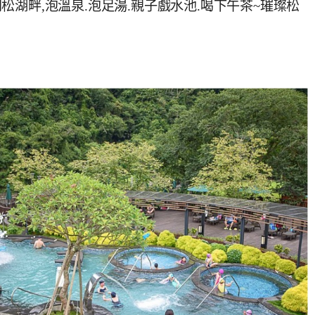
湖畔,泡溫泉.泡足湯.親子戲水池.喝下午茶~璀璨松