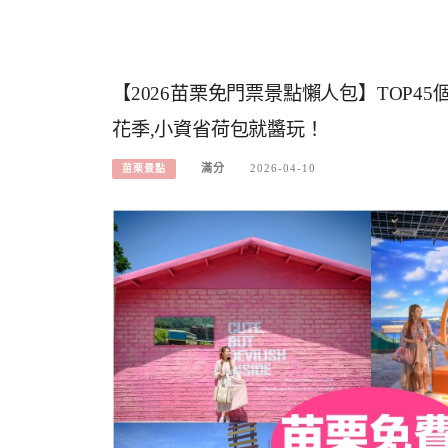
【2026苗栗免門票景點懶人包】TOP4
花季,小資省荷包就醬玩！
滿分
2026-04-10
苗栗景點