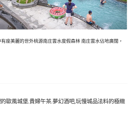
中有座美麗的世外桃源南庄雲水度假森林 南庄雲水佔地廣闊，
的歐風城堡.貴婦午茶.夢幻酒吧,玩慢城品法料的極緻