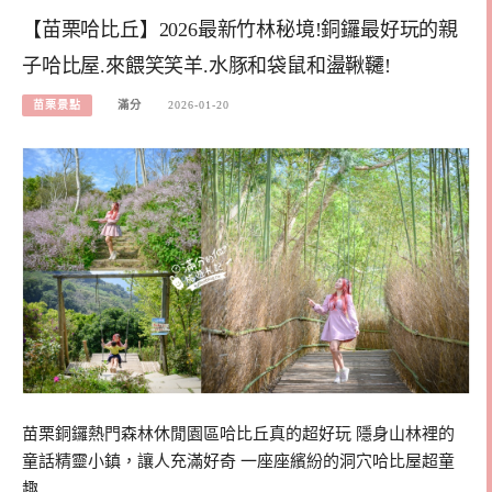
【苗栗哈比丘】2026最新竹林秘境!銅鑼最好玩的親
子哈比屋.來餵笑笑羊.水豚和袋鼠和盪鞦韆!
苗栗景點
滿分
2026-01-20
苗栗銅鑼熱門森林休閒園區哈比丘真的超好玩 隱身山林裡的
童話精靈小鎮，讓人充滿好奇 一座座繽紛的洞穴哈比屋超童
趣…