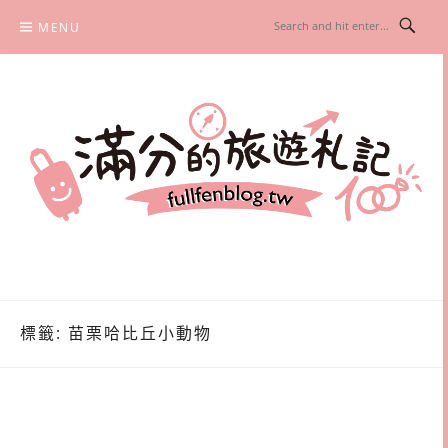
Skip
MENU
to
content
滿分的旅遊札記
國內外旅遊|情侶約會景點|美拍玩樂
標籤:
苗栗哈比丘小動物