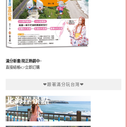
滿分新書|現正熱銷中~
直接結帳👉
立即訂購
❤跟著滿分玩台灣❤