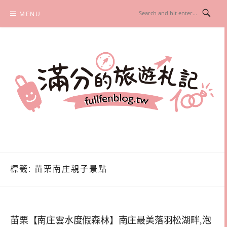
Skip
MENU
to
content
滿分的旅遊札記
國內外旅遊|情侶約會景點|美拍玩樂
標籤:
苗栗南庄親子景點
苗栗【南庄雲水度假森林】南庄最美落羽松湖畔,泡