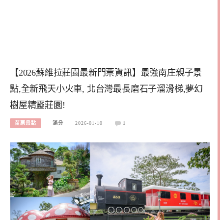
【2026蘇維拉莊園最新門票資訊】最強南庄親子景
點,全新飛天小火車, 北台灣最長磨石子溜滑梯,夢幻
樹屋精靈莊園!
苗栗景點
滿分
2026-01-10
1