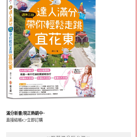
滿分新書|現正熱銷中~
直接結帳👉
立即訂購