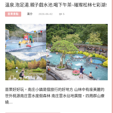
溫泉.泡足湯.親子戲水池.喝下午茶~璀璨松林七彩湖!
苗栗景點
滿分
2026-06-02
5
苗栗好好玩，南庄小鎮是個旅行的好地方 山林中有座美麗的
世外桃源南庄雲水度假森林 南庄雲水佔地廣闊，四周群山療
繞…