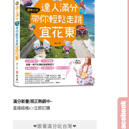
滿分新書|現正熱銷中~
直接結帳👉
立即訂購
❤跟著滿分玩台灣❤