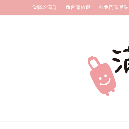
Skip
💯關於滿分
📷台灣旅遊
👍免門票景點
to
content
滿分的旅遊
國內外旅遊|情侶約會景點|美拍玩樂