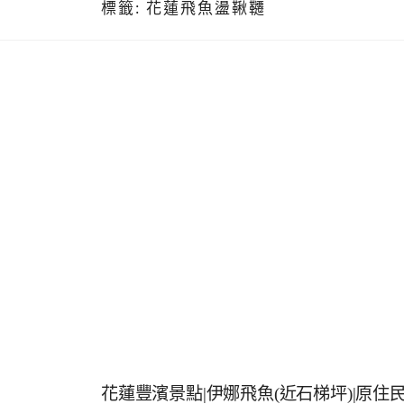
標籤:
花蓮飛魚盪鞦韆
花蓮豐濱景點|伊娜飛魚(近石梯坪)|原住