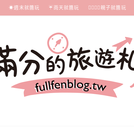
☀週末就醬玩
☔雨天就醬玩
👩‍❤‍💋‍👨親子就醬玩
札記