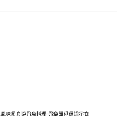
民風味餐.創意飛魚料理~飛魚盪鞦韆超好拍!