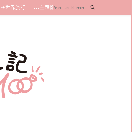
✈世界旅行
🚗主題懶人包