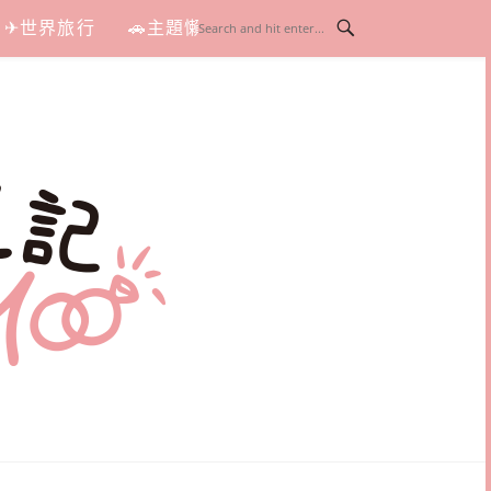
✈世界旅行
🚗主題懶人包