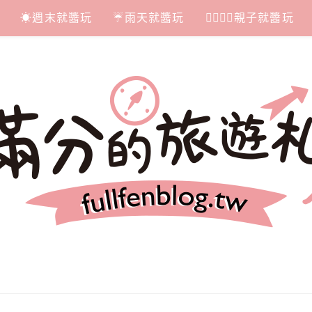
☀週末就醬玩
☔雨天就醬玩
👩‍❤‍💋‍👨親子就醬玩
札記