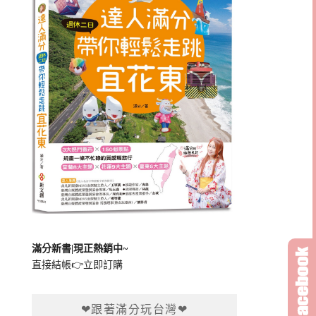
滿分新書|現正熱銷中~
直接結帳👉
立即訂購
❤跟著滿分玩台灣❤