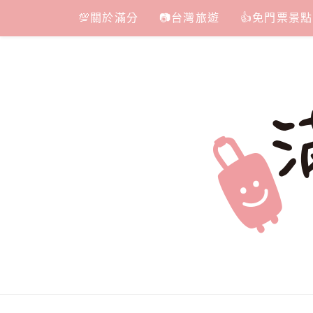
Skip
💯關於滿分
📷台灣旅遊
👍免門票景點
to
content
滿分的旅遊
國內外旅遊|情侶約會景點|美拍玩樂