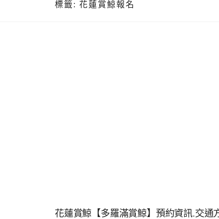
標籤:
花蓮賞鯨報名
花蓮賞鯨【多羅滿賞鯨】預約資訊.交通方