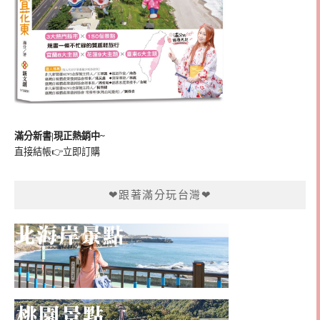
滿分新書|現正熱銷中~
直接結帳👉
立即訂購
❤跟著滿分玩台灣❤