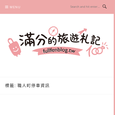
Skip
MENU
to
content
滿分的旅遊札記
國內外旅遊|情侶約會景點|美拍玩樂
標籤:
職人町停車資訊