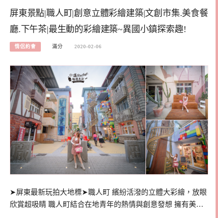
屏東景點|職人町|創意立體彩繪建築|文創市集.美食餐
廳.下午茶|最生動的彩繪建築~異國小鎮探索趣!
情侶約會
滿分
2020-02-06
➤屏東最新玩拍大地標➤職人町 繽紛活潑的立體大彩繪，放眼
欣賞超吸睛 職人町結合在地青年的熱情與創意發想 擁有美…