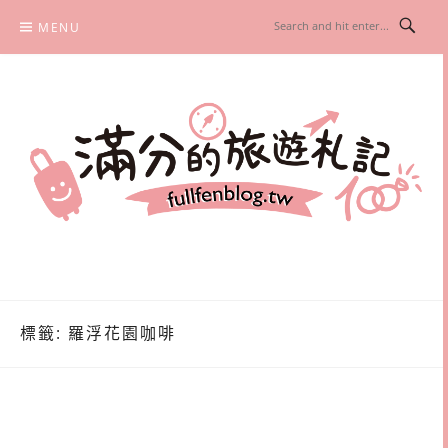
Skip
MENU
to
content
滿分的旅遊札記
國內外旅遊|情侶約會景點|美拍玩樂
標籤:
羅浮花園咖啡