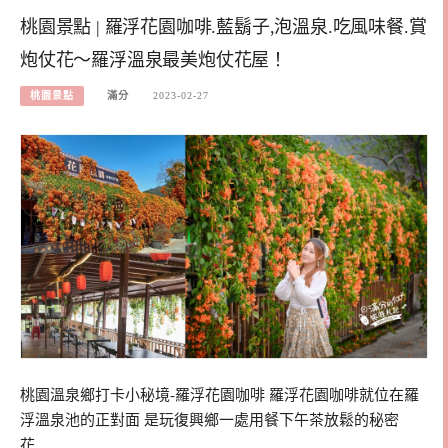
桃園景點 | 羅浮花園咖啡.藍鬍子,泡溫泉.吃風味餐.賞
炮仗花～羅浮溫泉最美炮仗花屋！
桃園景點
滿分
2023-02-27
桃園溫泉鄉打卡小秘境-羅浮花園咖啡 羅浮花園咖啡就位在羅
浮溫泉池的正對面 是玩復興鄉一處用餐下午茶放鬆的秘密
花…