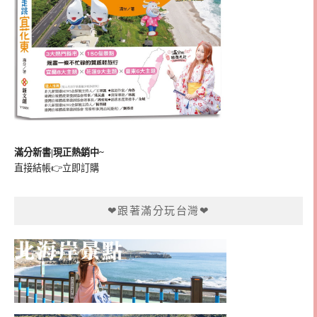
滿分新書|現正熱銷中~
直接結帳👉
立即訂購
❤跟著滿分玩台灣❤