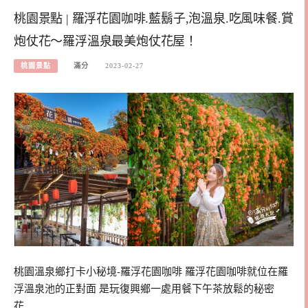
桃園景點 | 羅浮花園咖啡.藍鬍子,泡溫泉.吃風味餐.賞
炮仗花～羅浮溫泉最美炮仗花屋！
桃園景點
滿分
2023-02-27
桃園溫泉鄉打卡小秘境-羅浮花園咖啡 羅浮花園咖啡就位在羅
浮溫泉池的正對面 是玩復興鄉一處用餐下午茶放鬆的秘密
花…