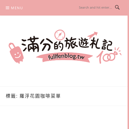
Skip
MENU
to
content
滿分的旅遊札記
國內外旅遊|情侶約會景點|美拍玩樂
標籤:
羅浮花園咖啡菜單