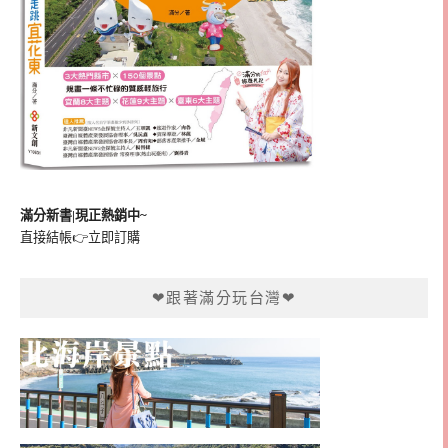
滿分新書|現正熱銷中~
直接結帳👉
立即訂購
❤跟著滿分玩台灣❤