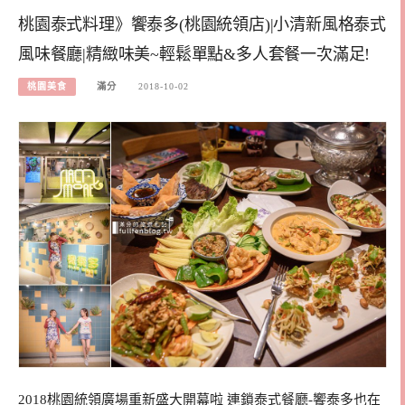
桃園泰式料理》饗泰多(桃園統領店)|小清新風格泰式
風味餐廳|精緻味美~輕鬆單點&多人套餐一次滿足!
桃園美食
滿分
2018-10-02
2018桃園統領廣場重新盛大開幕啦 連鎖泰式餐廳-饗泰多也在