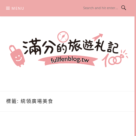
Skip
MENU
to
content
滿分的旅遊札記
國內外旅遊|情侶約會景點|美拍玩樂
標籤:
統領廣場美食