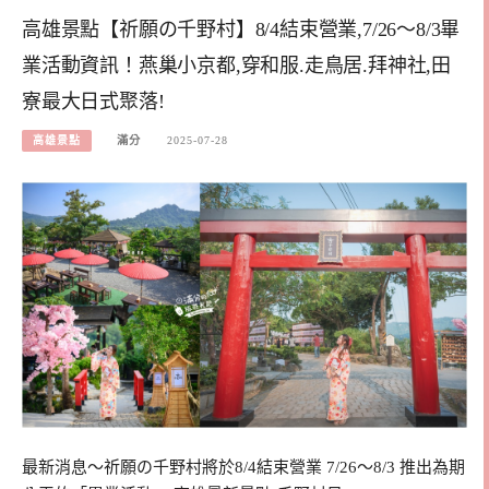
高雄景點【祈願の千野村】8/4結束營業,7/26～8/3畢
業活動資訊！燕巢小京都,穿和服.走鳥居.拜神社,田
寮最大日式聚落!
高雄景點
滿分
2025-07-28
最新消息～祈願の千野村將於8/4結束營業 7/26～8/3 推出為期