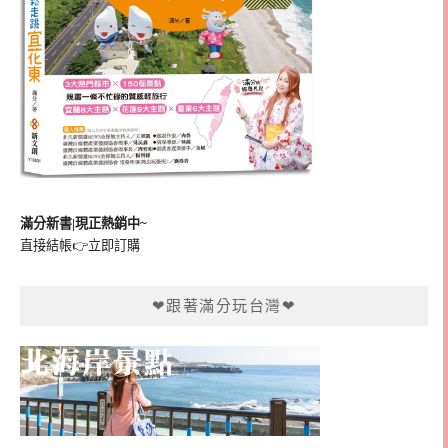
滿分新書|現正熱銷中~
直接結帳👉
立即訂購
❤跟著滿分玩台灣❤