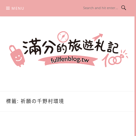
Skip
MENU
to
content
滿分的旅遊札記
國內外旅遊|情侶約會景點|美拍玩樂
標籤:
祈願の千野村環境