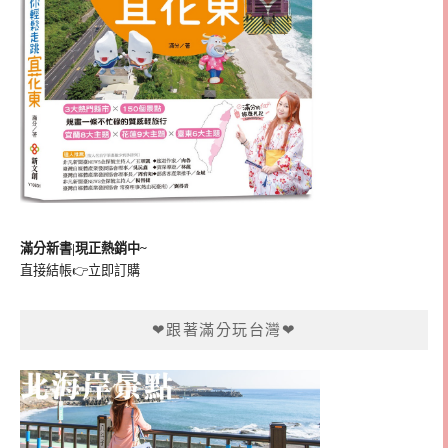
滿分新書|現正熱銷中~
直接結帳👉
立即訂購
❤跟著滿分玩台灣❤