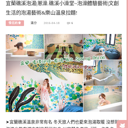
宜蘭礁溪泡湯|蔥澡.礁溪小澡堂~泡澡體驗藝術|文創
生活的泡湯藝術&樂山溫泉拉麵!
情侶約會
滿分
2016-04-18
6
➤宜蘭礁溪溫泉非常有名 冬天旅人們也愛來泡湯取暖 沒想到