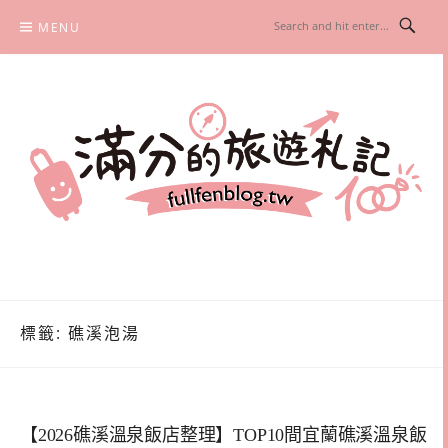
Skip
MENU
to
content
滿分的旅遊札記
國內外旅遊|情侶約會景點|美拍玩樂
標籤:
礁溪泡湯
【2026礁溪溫泉飯店整理】TOP10間宜蘭礁溪溫泉飯