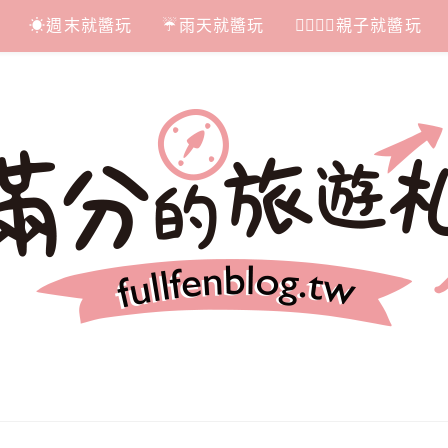
☀週末就醬玩
☔雨天就醬玩
👩‍❤‍💋‍👨親子就醬玩
札記