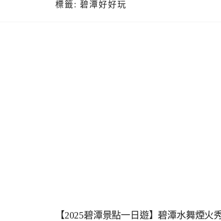
標籤:
碧潭好好玩
【2025碧潭景點一日遊】碧潭水舞煙火秀