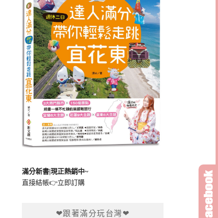
滿分新書|現正熱銷中~
直接結帳👉
立即訂購
❤跟著滿分玩台灣❤