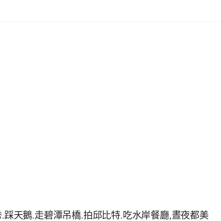
.踩天鵝.走碧潭吊橋.拍邱比特.吃水岸餐廳,晝夜都美