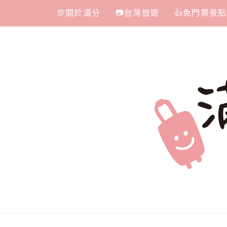
Skip
💯關於滿分
📷台灣旅遊
👍免門票景點
to
content
滿分的旅遊
國內外旅遊|情侶約會景點|美拍玩樂