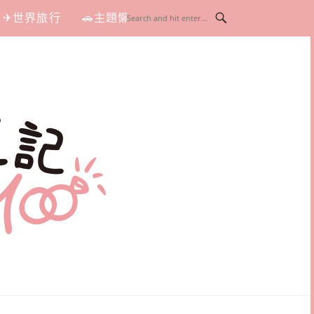
✈世界旅行
🚗主題懶人包