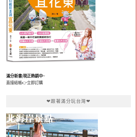
滿分新書|現正熱銷中~
直接結帳👉
立即訂購
❤跟著滿分玩台灣❤