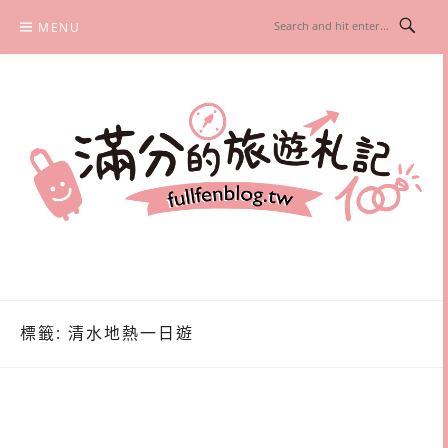
Skip
MENU
to
content
滿分的旅遊札記
國內外旅遊|情侶約會景點|美拍玩樂
標籤:
清水地熱一日遊