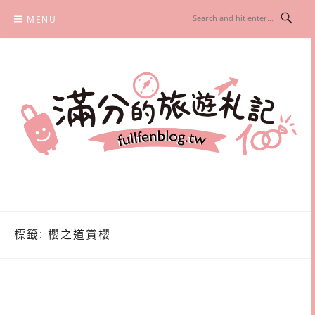
Skip
MENU
to
content
滿分的旅遊札記
國內外旅遊|情侶約會景點|美拍玩樂
標籤:
櫻之道賞櫻