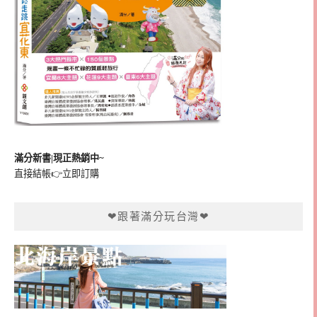
滿分新書|現正熱銷中~
直接結帳👉
立即訂購
❤跟著滿分玩台灣❤