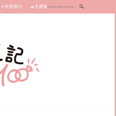
✈世界旅行
🚗主題懶人包