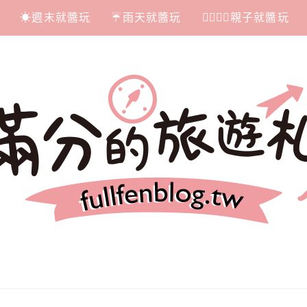
☀週末就醬玩
☔雨天就醬玩
👩‍❤‍💋‍👨親子就醬玩
札記