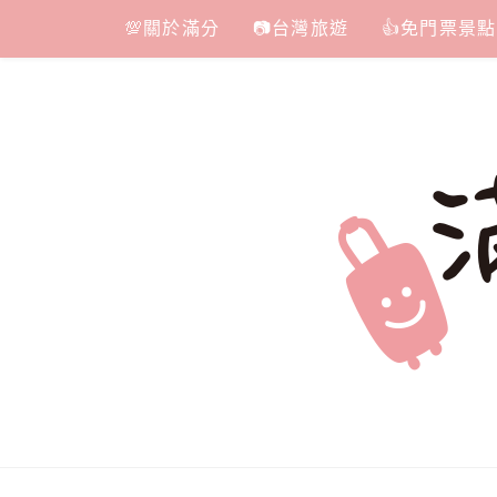
Skip
💯關於滿分
📷台灣旅遊
👍免門票景點
to
content
滿分的旅遊
國內外旅遊|情侶約會景點|美拍玩樂