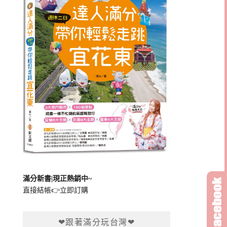
滿分新書|現正熱銷中~
直接結帳👉
立即訂購
❤跟著滿分玩台灣❤