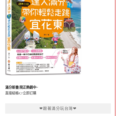
滿分新書|現正熱銷中~
直接結帳👉
立即訂購
❤跟著滿分玩台灣❤