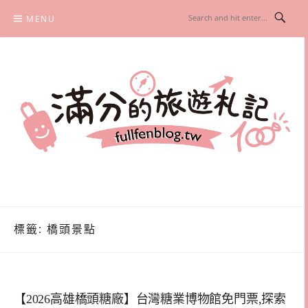
Skip
MENU
to
content
滿分的旅遊札記
國內外旅遊|情侶約會景點|美拍玩樂
標籤:
橋頭景點
【2026高雄橋頭糖廠】台灣糖業博物館免門票,探索