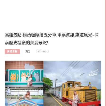
高雄景點|橋頭糖廠搭五分車.車票資訊.鐵道風光~探
索歷史糖廠的美麗景緻!
高雄景點
滿分
2022-10-17