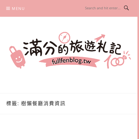
Skip
MENU
to
content
滿分的旅遊札記
國內外旅遊|情侶約會景點|美拍玩樂
標籤:
樹懶餐廳消費資訊