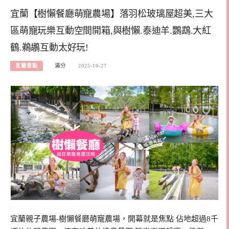
宜蘭【樹懶餐廳萌寵農場】落羽松玻璃屋超美,三大
區萌寵玩樂互動空間開箱,與樹懶.泰迪羊.鸚鵡.大紅
鶴.鵜鶘互動太好玩!
宜蘭景點
滿分
2025-10-27
宜蘭親子農場-樹懶餐廳萌寵農場，開幕就是焦點 佔地超過8千