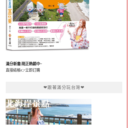
滿分新書|現正熱銷中~
直接結帳👉
立即訂購
❤跟著滿分玩台灣❤