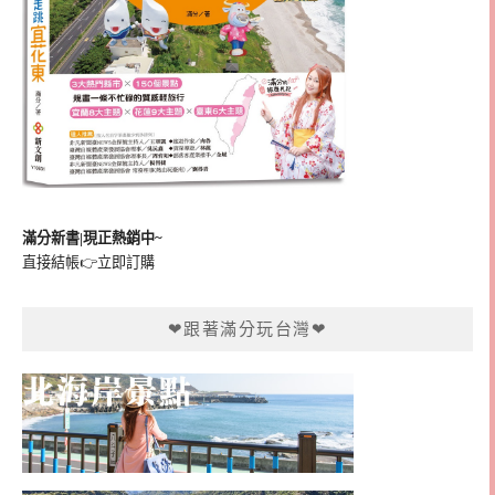
滿分新書|現正熱銷中~
直接結帳👉
立即訂購
❤跟著滿分玩台灣❤