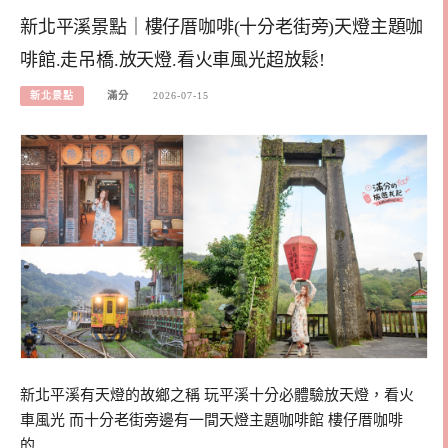
新北平溪景點｜樓仔厝咖啡(十分老街旁)天燈主題咖
啡館.走吊橋.放天燈.看火車風光超放鬆!
新北景點
滿分
2026-07-15
新北平溪有天燈的故鄉之稱 玩平溪十分必體驗放天燈，看火
車風光 而十分老街旁邊有一間天燈主題咖啡館 樓仔厝咖啡
的…