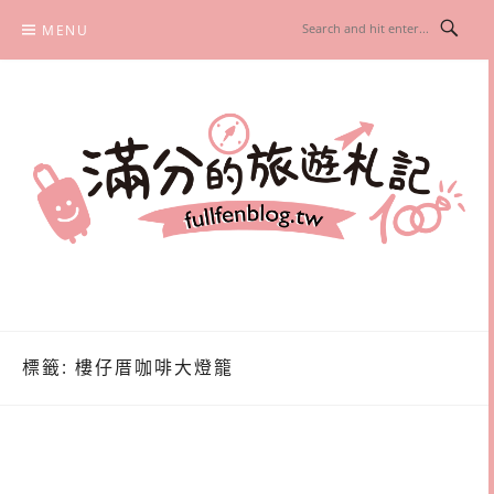
Skip
MENU
to
content
滿分的旅遊札記
國內外旅遊|情侶約會景點|美拍玩樂
標籤:
樓仔厝咖啡大燈籠