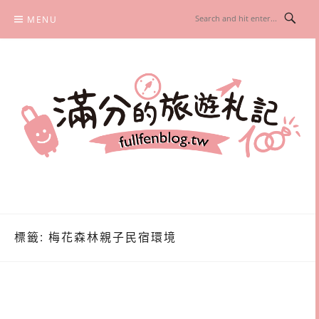
Skip
MENU
to
content
滿分的旅遊札記
國內外旅遊|情侶約會景點|美拍玩樂
標籤:
梅花森林親子民宿環境