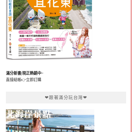
滿分新書|現正熱銷中~
直接結帳👉
立即訂購
❤跟著滿分玩台灣❤