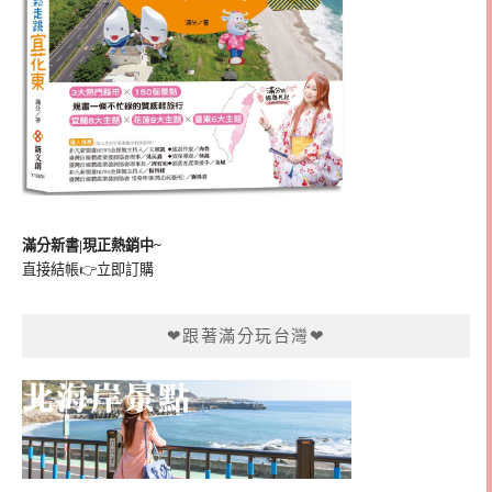
滿分新書|現正熱銷中~
直接結帳👉
立即訂購
❤跟著滿分玩台灣❤