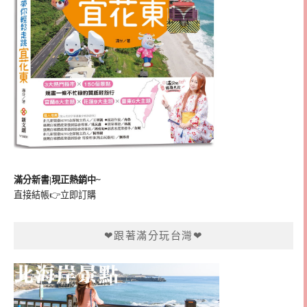
滿分新書|現正熱銷中~
直接結帳👉
立即訂購
❤跟著滿分玩台灣❤