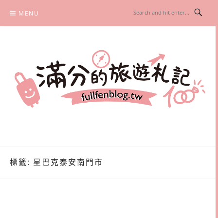
Skip
MENU
to
content
滿分的旅遊札記
國內外旅遊|情侶約會景點|美拍玩樂
標籤:
星巴克泰安南門市