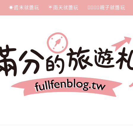
☀週末就醬玩
☔雨天就醬玩
👩‍❤‍💋‍👨親子就醬玩
札記