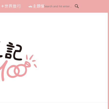
✈世界旅行
🚗主題懶人包