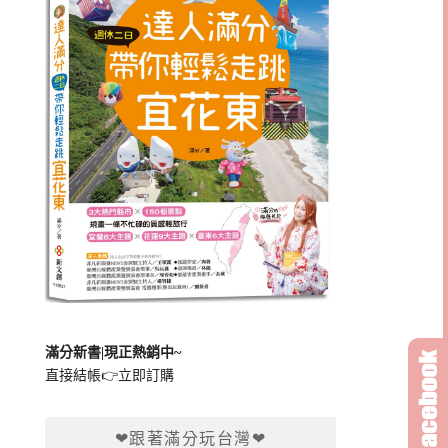
滿分新書|現正熱銷中~
直接結帳👉
立即訂購
❤跟著滿分玩台灣❤