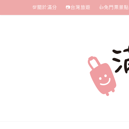
Skip
💯關於滿分
📷台灣旅遊
👍免門票景點
to
content
滿分的旅遊
國內外旅遊|情侶約會景點|美拍玩樂