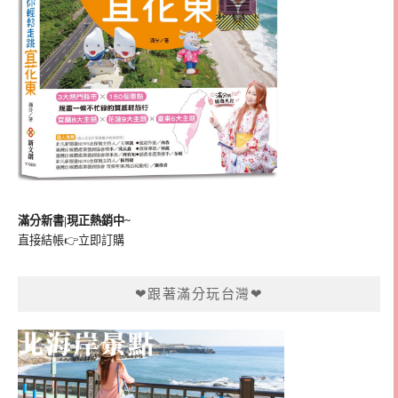
滿分新書|現正熱銷中~
直接結帳👉
立即訂購
❤跟著滿分玩台灣❤