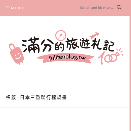
Skip
MENU
to
content
滿分的旅遊札記
國內外旅遊|情侶約會景點|美拍玩樂
標籤:
日本三重縣行程規畫