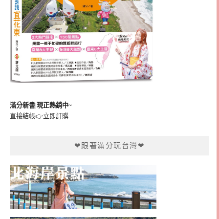
滿分新書|現正熱銷中~
直接結帳👉
立即訂購
❤跟著滿分玩台灣❤