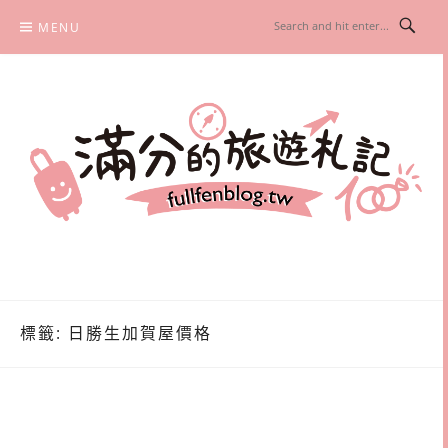
Skip
MENU
to
content
滿分的旅遊札記
國內外旅遊|情侶約會景點|美拍玩樂
標籤:
日勝生加賀屋價格