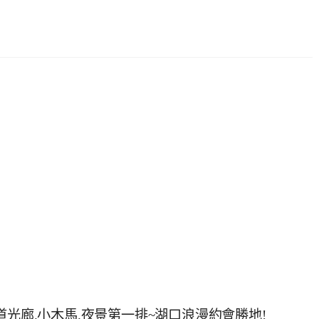
道光廊.小木馬.夜景第一排~湖口浪漫約會勝地!