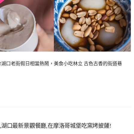
竹湖口老街假日相當熱鬧，美食小吃林立 古色古香的街道巷
店,湖口最新景觀餐廳,在摩洛哥城堡吃窯烤披薩!