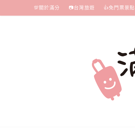
Skip
💯關於滿分
📷台灣旅遊
👍免門票景點
to
content
滿分的旅遊
國內外旅遊|情侶約會景點|美拍玩樂