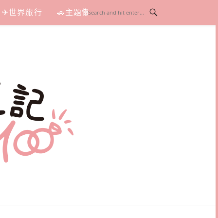
✈世界旅行
🚗主題懶人包