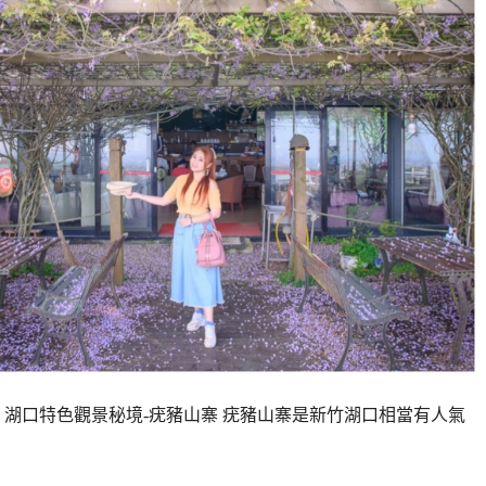
行，湖口特色觀景秘境-疣豬山寨 疣豬山寨是新竹湖口相當有人氣