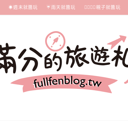
☀週末就醬玩
☔雨天就醬玩
👩‍❤‍💋‍👨親子就醬玩
札記