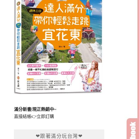
滿分新書|現正熱銷中~
直接結帳👉
立即訂購
❤跟著滿分玩台灣❤