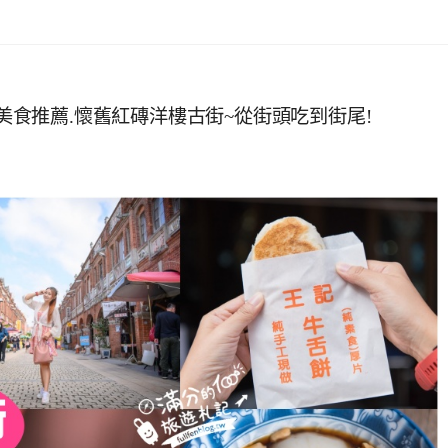
街美食推薦.懷舊紅磚洋樓古街~從街頭吃到街尾!