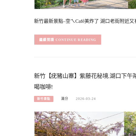
新竹最新景點–空ㄟCafé美炸了 湖口老街附
CONTINUE READING
新竹【疣豬山寨】紫藤花秘境.湖口下午茶
喝咖啡!
滿分
2026-03-24
新竹景點