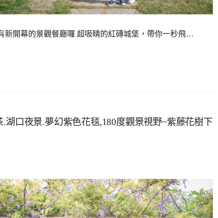
近又有新開幕的景觀餐廳囉 超吸睛的紅磚城堡，帶你一秒飛…
.湖口夜景.夢幻紫色花毯,180度觀景視野~紫藤花樹下