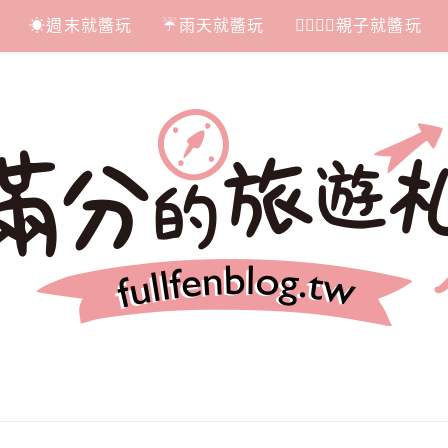
☀週末就醬玩
☔雨天就醬玩
👩‍❤‍💋‍👨親子就醬玩
札記