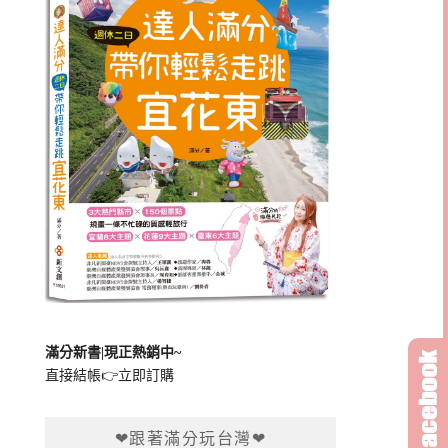
滿分新書|現正熱銷中~
直接結帳👉
立即訂購
❤跟著滿分玩台灣❤