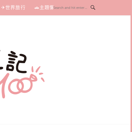
✈世界旅行
🚗主題懶人包