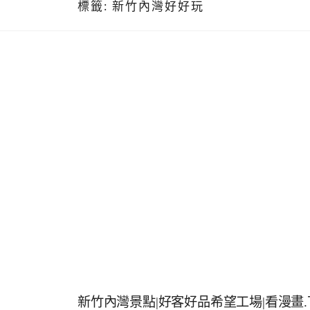
標籤:
新竹內灣好好玩
新竹內灣景點|好客好品希望工場|看漫畫.