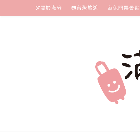
Skip
💯關於滿分
📷台灣旅遊
👍免門票景點
to
content
滿分的旅遊
國內外旅遊|情侶約會景點|美拍玩樂