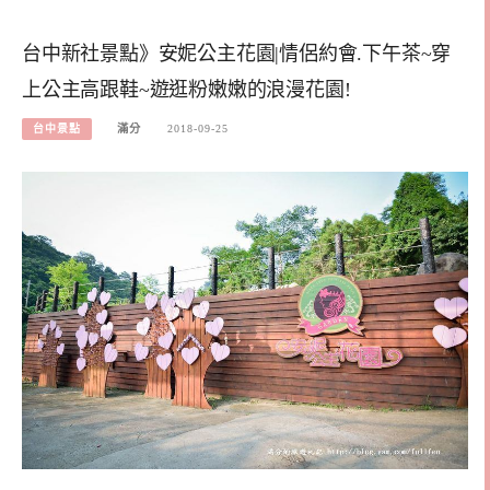
台中新社景點》安妮公主花園|情侶約會.下午茶~穿
上公主高跟鞋~遊逛粉嫩嫩的浪漫花園!
台中景點
滿分
2018-09-25