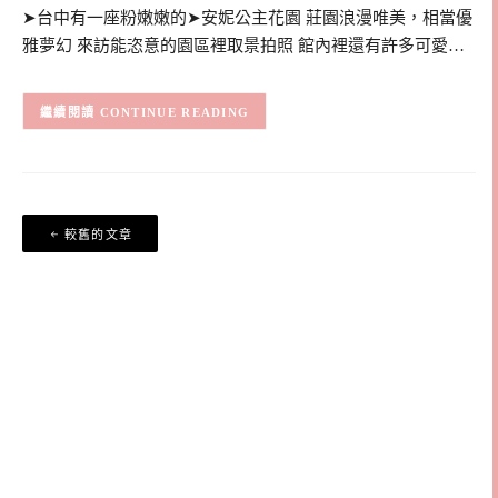
➤台中有一座粉嫩嫩的➤安妮公主花園 莊園浪漫唯美，相當優
雅夢幻 來訪能恣意的園區裡取景拍照 館內裡還有許多可愛…
CONTINUE READING
文
較舊的文章
章
導
覽