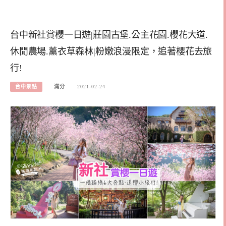
台中新社賞櫻一日遊|莊園古堡.公主花園.櫻花大道.
休閒農場.薰衣草森林|粉嫩浪漫限定，追著櫻花去旅
行!
台中景點
滿分
2021-02-24