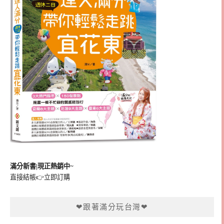
滿分新書|現正熱銷中~
直接結帳👉
立即訂購
❤跟著滿分玩台灣❤