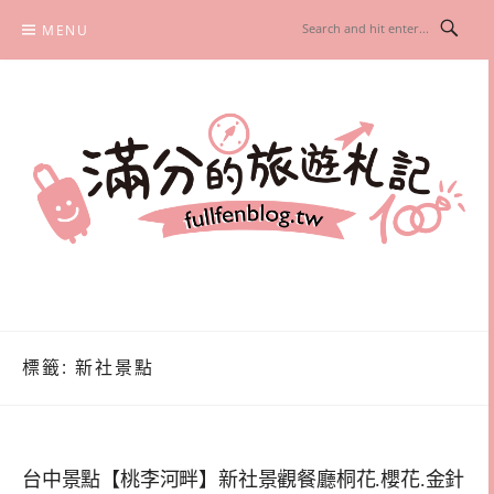
Skip
MENU
to
content
滿分的旅遊札記
國內外旅遊|情侶約會景點|美拍玩樂
標籤:
新社景點
台中景點【桃李河畔】新社景觀餐廳桐花.櫻花.金針