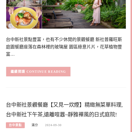
台中新社景點豐富，也有不少休閒的景觀餐廳 新社普羅旺斯
庭園餐廳座落在森林裡的玻璃屋 園區綠意片片，花草植物豐
富…
CONTINUE READING
台中新社景觀餐廳【又見一炊煙】精緻無菜單料理,
台中新社下午茶,遠離喧囂~靜雅襌風的日式庭院!
台中景點
滿分
2024-09-30