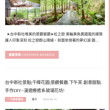
➤台中新社唯美的景觀餐廳➤松之戀 美輪美奐異國風的建築
讓人印象深刻 松之戀群山環繞，前面依傍著的夢幻湖 園…
CONTINUE READING
台中新社景點|千樺花園|景觀餐廳.下午茶.創意甜點.
手作DIY~漫遊療癒系玻璃花坊!
一日遊就醬玩
滿分
2019-09-13