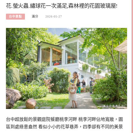
花.螢火蟲.繡球花一次滿足,森林裡的花園玻璃屋!
台中景點
滿分
2026-05-27
台中超放鬆的景觀庭院餐廳桃李河畔 桃李河畔佔地寬敞，園
區到處綠意盎然 看似小小的花草巷弄，四季卻有不同的美景