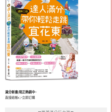
滿分新書|現正熱銷中~
直接結帳👉
立即訂購