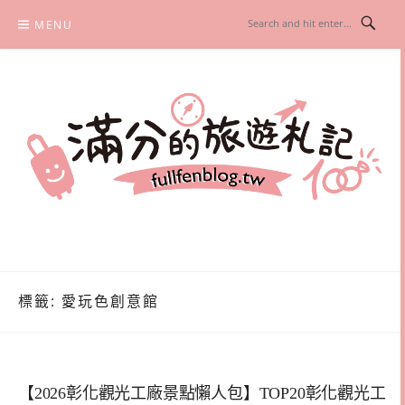
Skip
MENU
to
content
滿分的旅遊札記
國內外旅遊|情侶約會景點|美拍玩樂
標籤:
愛玩色創意館
【2026彰化觀光工廠景點懶人包】TOP20彰化觀光工