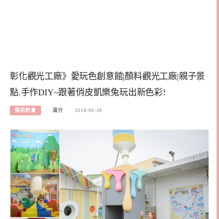
彰化觀光工廠》愛玩色創意館|顏料觀光工廠|親子景
點.手作DIY~跟著俏皮凱樂兔玩出新色彩!
情侶約會
滿分
2018-06-30