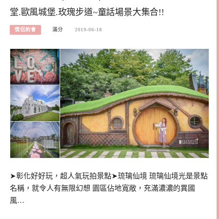
堂.歐風城堡.玫瑰步道~童話場景大集合!!
情侶約會
滿分
2019-06-18
➤彰化好好玩，超人氣玩拍景點➤琉璃仙境 琉璃仙境光是景點
名稱，就令人有無限幻想 園區佔地寬敞，充滿濃濃的異國
風…