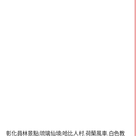
彰化員林景點|琉璃仙境|哈比人村.荷蘭風車.白色教