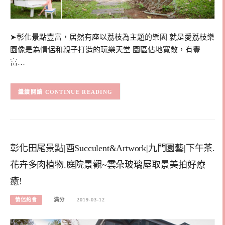
➤彰化景點豐富，居然有座以荔枝為主題的樂園 就是愛荔枝樂
園像是為情侶和親子打造的玩樂天堂 園區佔地寬敞，有豐
富…
CONTINUE READING
彰化田尾景點|酉Succulent&Artwork|九門園藝|下午茶.
花卉多肉植物.庭院景觀~雲朵玻璃屋取景美拍好療
癒!
情侶約會
滿分
2019-03-12