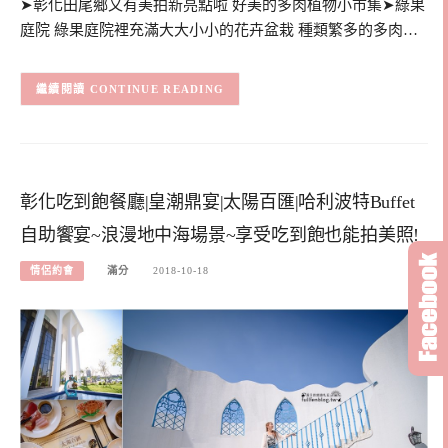
➤彰化田尾鄉又有美拍新亮點啦 好美的多肉植物小市集➤綠果
庭院 綠果庭院裡充滿大大小小的花卉盆栽 種類繁多的多肉…
CONTINUE READING
彰化吃到飽餐廳|皇潮鼎宴|太陽百匯|哈利波特Buffet
自助饗宴~浪漫地中海場景~享受吃到飽也能拍美照!
情侶約會
滿分
2018-10-18