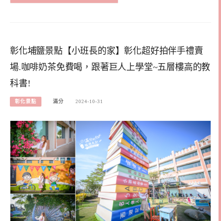
彰化埔鹽景點【小班長的家】彰化超好拍伴手禮賣
場.咖啡奶茶免費喝，跟著巨人上學堂~五層樓高的教
科書!
彰化景點
滿分
2024-10-31