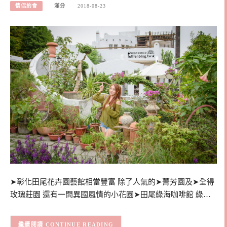
情侶約會
滿分
2018-08-23
➤彰化田尾花卉園藝館相當豐富 除了人氣的➤菁芳園及➤全得
玫瑰莊園 還有一間異國風情的小花園➤田尾綠海咖啡館 綠…
CONTINUE READING