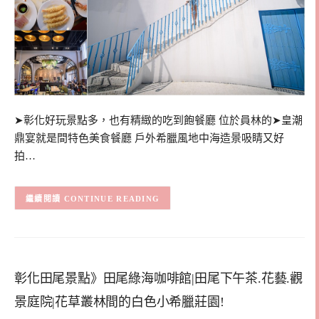
➤彰化好玩景點多，也有精緻的吃到飽餐廳 位於員林的➤皇潮
鼎宴就是間特色美食餐廳 戶外希臘風地中海造景吸睛又好
拍…
CONTINUE READING
彰化田尾景點》田尾綠海咖啡館|田尾下午茶.花藝.觀
景庭院|花草叢林間的白色小希臘莊園!