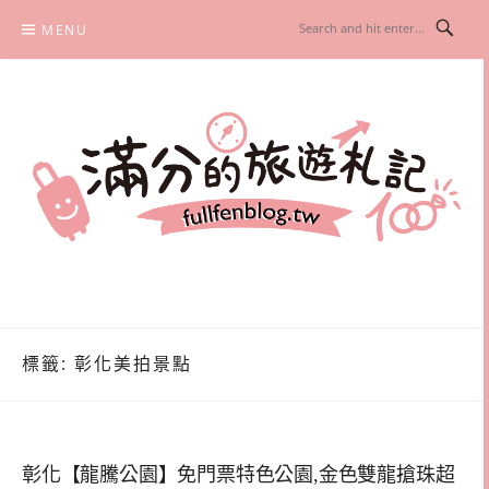
Skip
MENU
to
content
滿分的旅遊札記
國內外旅遊|情侶約會景點|美拍玩樂
標籤:
彰化美拍景點
彰化【龍騰公園】免門票特色公園,金色雙龍搶珠超