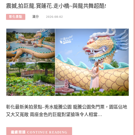
震撼,拍巨龍.賞蓮花.走小橋~與龍共舞超酷!
彰化景點
滿分
2026-08-02
彰化最新美拍景點–秀水龍騰公園 龍騰公園免門票，園區佔地
又大又寬敞 兩座金色的巨龍對望搶珠令人相當…
CONTINUE READING