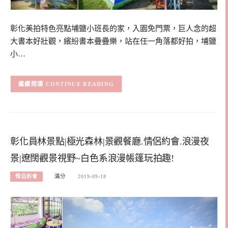
彰化美拍特色亮點埔鹽小班長的家，入園免門票，巨人念的超
大書本好壯觀，繽紛書本疊疊樂，站在任一角落都好拍，埔鹽
小…
CONTINUE READING
彰化員林景點|極光森林|景觀餐廳.情侶約會.浪漫夜
景|遼闊觀景視野~白色系浪漫帳篷玩拍趣!
情侶約會
滿分
2019-09-18