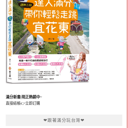
滿分新書|現正熱銷中~
直接結帳👉
立即訂購
❤跟著滿分玩台灣❤