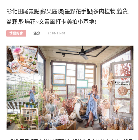
彰化田尾景點|綠果庭院|墨野花手記|多肉植物.雜貨.
盆栽.乾燥花~文青風打卡美拍小基地!
情侶約會
滿分
2018-11-08