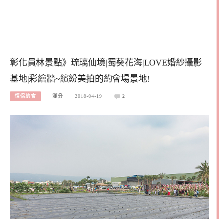
彰化員林景點》琉璃仙境|蜀葵花海|LOVE婚紗攝影
基地|彩繪牆~繽紛美拍的約會場景地!
情侶約會
滿分
2018-04-19
2